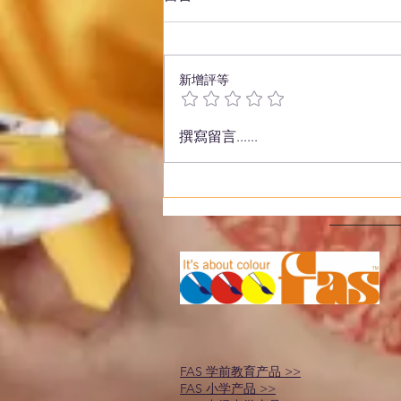
新增評等
撰寫留言......
艺术创意：使用 FAS Studio
Ink 为儿童创作有趣的爬行动
物印刷活动
FAS 学前教育产品 >>
FAS 小学产品 >>