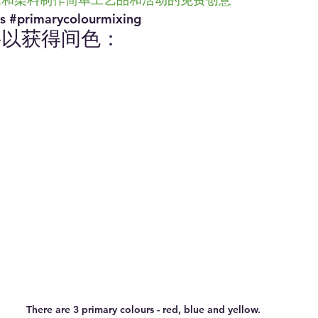
s
#primarycolourmixing
料以获得间色：
There are 3 primary colours - red, blue and yellow. 