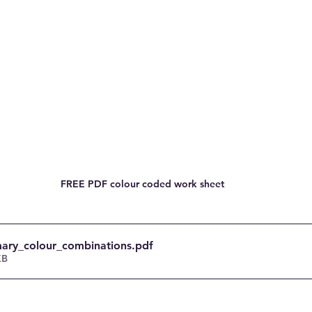
FREE PDF colour coded work sheet
mary_colour_combinations
.pdf
KB