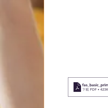
fas_basic_pri
下載 PDF • 423