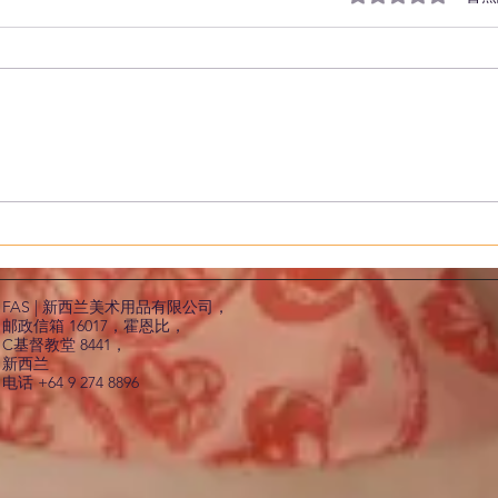
油漆颜色混合组合
蛋彩
蛋吗
FAS | 新西兰美术用品有限公司，
邮政信箱 16017，霍恩比，
C
基督教堂 8441，
新西兰
电话 +64 9 274 8896