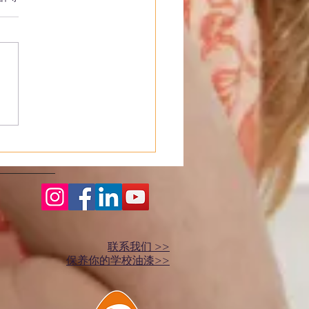
画颜料的配方里真的有鸡
？揭穿谣言
联系我们 >>
保养你的学校油漆>>